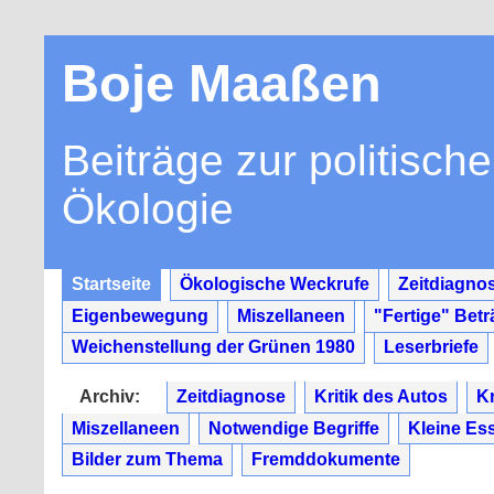
Boje Maaßen
Beiträge zur politisch
Ökologie
Startseite
Ökologische Weckrufe
Zeitdiagno
Eigenbewegung
Miszellaneen
"Fertige" Bet
Weichenstellung der Grünen 1980
Leserbriefe
Archiv:
Zeitdiagnose
Kritik des Autos
Kr
Miszellaneen
Notwendige Begriffe
Kleine Es
Bilder zum Thema
Fremddokumente